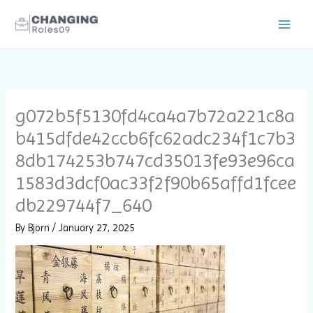
Skip
to
content
g072b5f5130fd4ca4a7b72a221c8a
b415dfde42ccb6fc62adc234f1c7b3
8db174253b747cd35013fe93e96ca
1583d3dcf0ac33f2f90b65affd1fcee
db229744f7_640
By
Bjorn
/
January 27, 2025