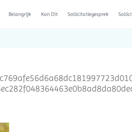
Belangrijk
Kan Dit
Sollicitatiegesprek
Sollic
c769afe56d6a68dc181997723d01
6ec282f048364463e0b8ad8da80dec