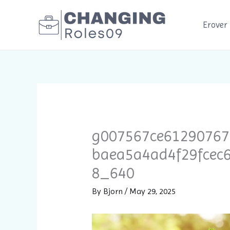
Skip
to
Erover
content
g007567ce61290767
baea5a4ad4f29fcec
8_640
By
Bjorn
/
May 29, 2025