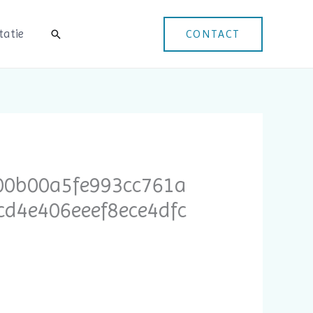
itatie
Search
CONTACT
00b00a5fe993cc761a
d4e406eeef8ece4dfc